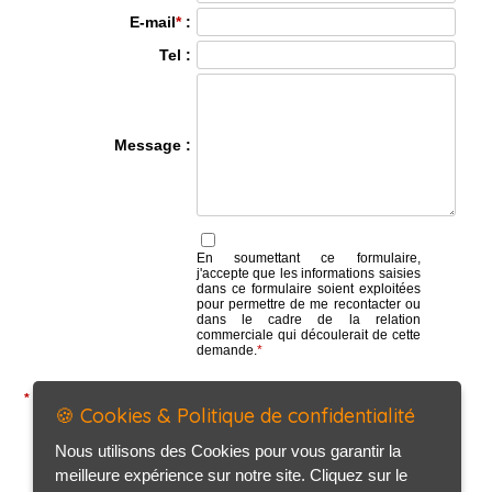
E-mail
*
:
Tel :
Message :
En soumettant ce formulaire,
j'accepte que les informations saisies
dans ce formulaire soient exploitées
pour permettre de me recontacter ou
dans le cadre de la relation
commerciale qui découlerait de cette
demande.
*
*
Information(s) nécessaire(s) afin de traiter au mieux votre demande.
🍪 Cookies & Politique de confidentialité
Envoyer
Nous utilisons des Cookies pour vous garantir la
meilleure expérience sur notre site. Cliquez sur le